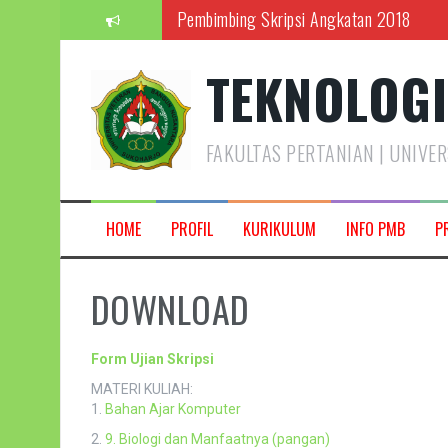
Pembimbing Skripsi Angkatan 2018
Lompat
ke
Profil Prodi THP
konten
TEKNOLOGI
Kegembiraan Fieldtrip Prodi THP
Video Orientasi Mahasiswa Baru
FAKULTAS PERTANIAN | UNIVE
Pendaftaran Mahasiswa Baru 2018
Penerimaan Mahasiswa Baru TA 2026/
HOME
PROFIL
KURIKULUM
INFO PMB
P
DOWNLOAD
Form Ujian Skripsi
MATERI KULIAH:
1.
Bahan Ajar Komputer
2.
9. Biologi dan Manfaatnya (pangan)