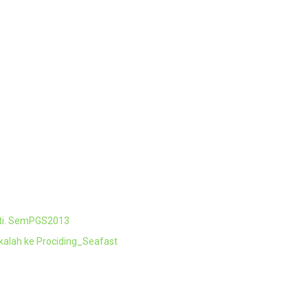
ati. SemPGS2013
kalah ke Prociding_Seafast