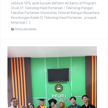
November 7, 2025
admin
Telah dibuka pendaftaran Gelombang Dini penerimaan
mahasiswa baru TA 2026/2027 mulai 07 November 2025
dengan Promo yang sangat menarik yaitu Potongan UKT
sebesar 50%, ayok buruan daftarin diri kamu di Program
Studi S1 Teknologi Hasil Pertanian / Teknologi Pangan
Fakultas Pertanian Universitas Veteran Bangun Nusantara.
Keuntungan Kuliah Di Teknologi Hasil Pertanian : prospek
kerja luas […]
PENGUMUMAN