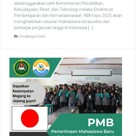
Magelang, 19-21 November 2025 – Universitas Tidar
(UNTIDAR) secara resmi ditunjuk sebagai tuan rumah KMI
Expo XIII Tahun 2025, ajang puncak tahunan
kewirausahaan mahasiswa terbesar di Indonesia yang
diselenggarakan oleh Kementerian Pendidikan,
Kebudayaan, Riset, dan Teknologi melalui Direktorat
Pembelajaran dan Kemahasiswaan. KMI Expo 2025 akan
menghadirkan ratusan mahasiswa wirausaha dari
berbagai perguruan tinggi di Indonesia […]
Uncategorized