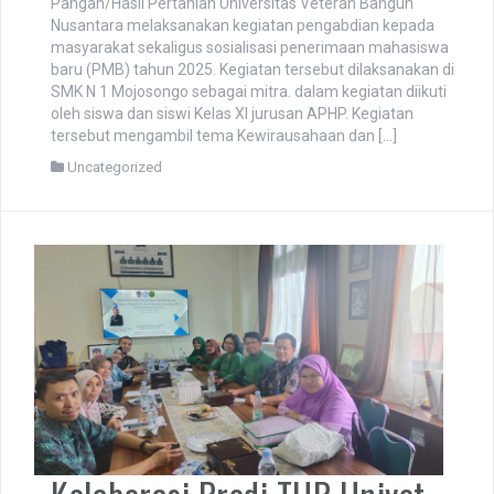
Sosialisasi PMB
Februari 18, 2025
admin
Pada hari Senin, 17 Februari 2025 tim Prodi Teknologi
Pangan/Hasil Pertanian Universitas Veteran Bangun
Nusantara melaksanakan kegiatan pengabdian kepada
masyarakat sekaligus sosialisasi penerimaan mahasiswa
baru (PMB) tahun 2025. Kegiatan tersebut dilaksanakan di
SMK N 1 Mojosongo sebagai mitra. dalam kegiatan diikuti
oleh siswa dan siswi Kelas XI jurusan APHP. Kegiatan
tersebut mengambil tema Kewirausahaan dan […]
Uncategorized