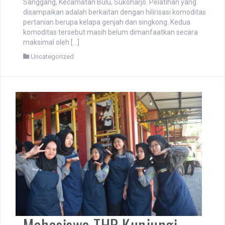
Pada hari Kamis, 26 Juni 2025, tim pengabdian
masyarakat dari Program Studi Teknologi Hasil Pertanian
Universitas Veteran Bangun Nusantara (THP Univet
Bantara) melakukan pelatihan kepada masyarakat di Desa
Sanggang, Kecamatan Bulu, Sukoharjo. Pelatihan yang
disampaikan adalah berkaitan dengan hilirisasi komoditas
pertanian berupa kelapa genjah dan singkong. Kedua
komoditas tersebut masih belum dimanfaatkan secara
maksimal oleh […]
Uncategorized