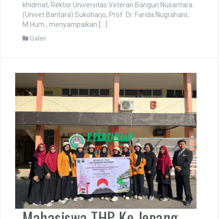
periode November 2025 Ke-56, dalam penyelenggaraan
wisuda tersebut Alfinna Octavia P., S.T.P., dinobatkan
sebagai lulusan terbaik Program Studi Teknologi Hasil
Pertanian. Pada Sabtu, 01 November 2025 telah
dilaksankan Wisuda Sarjana Ke-56. Acara berlangsung
khidmat, Rektor Universitas Veteran Bangun Nusantara
(Univet Bantara) Sukoharjo, Prof. Dr. Farida Nugrahani,
M.Hum., menyampaikan […]
Galeri