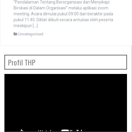
“Pendalaman Tentang Berorganisasi dan Menyikapi
Birokasi di Dalam Organisasi” melalui aplikasi zoom
meeting. Acara dimulai pukul 09:00 dan berakhir pada
pukul 11:45. Diklat diikuti secara antusias oleh peserta
meskipun […]
Uncategorized
Profil THP
Pemutar
Video