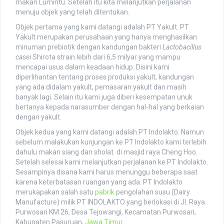
makan Lumintu. Setelah itu kita melanjutkan perjalanan
menuju objek yang telah ditentukan.
Objek pertama yang kami datangi adalah PT Yakult. PT
Yakult merupakan perusahaan yang hanya menghasilkan
minuman prebiotik dengan kandungan bakteri
Lactobacillus
casei
Shirota strain lebih dari 6,5 milyar yang mampu
mencapai usus dalam keadaan hidup. Disini kami
diperlihantan tentang proses produksi yakult, kandungan
yang ada didalam yakult, pemasaran yakult dan masih
banyak lagi. Selain itu kami juga diberi kesempatan unuk
bertanya kepada narasumber dengan hal-hal yang berkaian
dengan yakult.
Objek kedua yang kami datangi adalah PT Indolakto. Namun
sebelum malakukan kunjungan ke PT Indolakto kami terlebih
dahulu makan siang dan sholat di masjid raya Cheng Hoo.
Setelah selesai kami melanjutkan perjalanan ke PT Indolakto.
Sesampinya disana kami harus menunggu beberapa saat
karena keterbatasan ruangan yang ada. PT Indolakto
merukapakan salah satu
pabrik
pengolahan susu (Dairy
Manufacture) milik PT INDOLAKTO yang berlokasi di Jl. Raya
Purwosari KM 26, Desa Tejowangi, Kecamatan Purwosari,
Kabupaten Pasuruan,
Jawa Timur
.