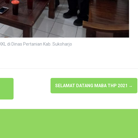
KL di Dinas Pertanian Kab. Sukoharjo
SELAMAT DATANG MABA THP 2021
→