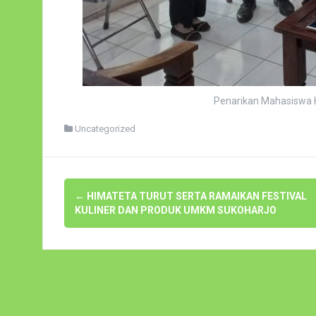
Penarikan Mahasiswa K
Uncategorized
Navigasi
←
HIMATETA TURUT SERTA RAMAIKAN FESTIVAL
pos
KULINER DAN PRODUK UMKM SUKOHARJO