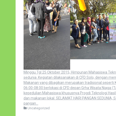
Minggu Tgl 25 Oktober 2015, Himpunan Mahasiswa Tekno
sedunia .Kegiatan dilaksanakan di CFD Solo, dengan mem
Makanan yang dibagikan merupakan tradisional seperti Kle
06.00-08.00 berlokasi di CFD depan Grha Wisata Niaga 
kepedulian Mahasiswa khususnya Progdi Teknologi Hasil
dan makanan lokal. SELAMAT HARI PANGAN SEDUNIA, Se
pangan…
Uncategorized