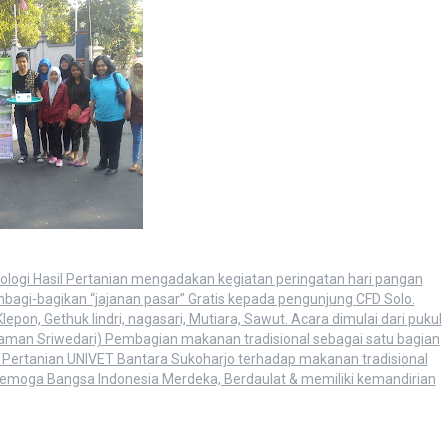
logi Hasil Pertanian mengadakan kegiatan peringatan hari pangan
bagi-bagikan “jajanan pasar” Gratis kepada pengunjung CFD Solo.
pon, Gethuk lindri, nagasari, Mutiara, Sawut. Acara dimulai dari pukul
(Taman Sriwedari) Pembagian makanan tradisional sebagai satu bagian
 Pertanian UNIVET Bantara Sukoharjo terhadap makanan tradisional
moga Bangsa Indonesia Merdeka, Berdaulat & memiliki kemandirian