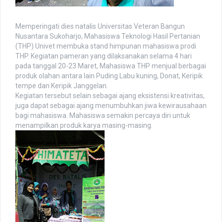
Memperingati dies natalis Universitas Veteran Bangun
Nusantara Sukoharjo, Mahasiswa Teknologi Hasil Pertanian
(THP) Univet membuka stand himpunan mahasiswa prodi
THP. Kegiatan pameran yang dilaksanakan selama 4 hari
pada tanggal 20-23 Maret, Mahasiswa THP menjual berbagai
produk olahan antara lain Puding Labu kuning, Donat, Keripik
tempe dan Keripik Janggelan.
Kegiatan tersebut selain sebagai ajang eksistensi kreativitas,
juga dapat sebagai ajang menumbuhkan jiwa kewirausahaan
bagi mahasiswa. Mahasiswa semakin percaya diri untuk
menampilkan produk karya masing-masing.