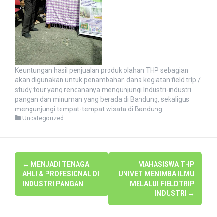
Keuntungan hasil penjualan produk olahan THP sebagian
akan digunakan untuk penambahan dana kegiatan field trip /
study tour yang rencananya mengunjungi Industri-industri
pangan dan minuman yang berada di Bandung, sekaligus
mengunjungi tempat-tempat wisata di Bandung.
Uncategorized
Navigasi
←
MENJADI TENAGA
MAHASISWA THP
pos
AHLI & PROFESIONAL DI
UNIVET MENIMBA ILMU
INDUSTRI PANGAN
MELALUI FIELDTRIP
INDUSTRI
→