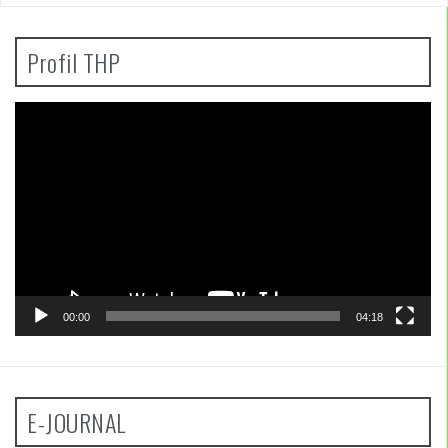
Profil THP
Pemutar
Video
00:00
04:18
E-JOURNAL