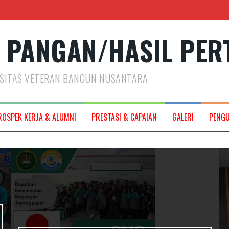
 PANGAN/HASIL PER
RSITAS VETERAN BANGUN NUSANTARA
2027
ROSPEK KERJA & ALUMNI
PRESTASI & CAPAIAN
GALERI
PENG