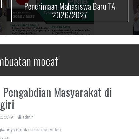
Penerimaan Mahasiswa Baru TA
2026/2027
mbuatan mocaf
 Pengabdian Masyarakat di
giri
12, 2019
admin
ngkapnya untuk menonton Video
ized