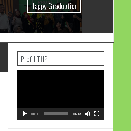
Ma
Happy Graduation
Profil THP
Pemutar
Video
00:00
04:18