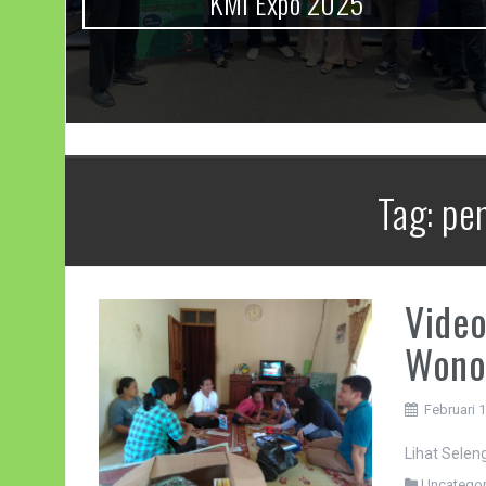
KMI Expo 2025
Tag:
pe
Video
Wono
Februari 
Lihat Sele
Uncategor