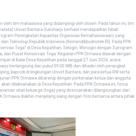
 oleh tim mahasiswa yang didampingi oleh dosen. Pada tahun ini, tim
mateta) Univet Bantara Sukoharjo berhasil mendapatkan hibah
ogram Peningkatan Kapasitas Organisasi Kemahasiswaan) yang
, dan Teknologi Republik Indonesia (Kemendikbudristek RI). Pada PPK
vasi Toga” di Desa Kepatihan, Selogiri, Wonogiri dengan 3 program
, dan Pusat Konservasi Toga. Kegiatan PPK Ormawa diawali dengan
mpat di Balai Desa Kepatihan pada tanggal 27 Juni 2024, acara
jo berlangsung dari pukul 09.00 WIB dan dihadiri oleh perangkat
ng, kaprodi di lingkungan Univet Bantara, dan para ketua RW serta
erjunan PPK Ormawa dibarengi dengan perkenalan ketua dan anggota
akan dilaksanakan di Desa Kepatihan. Pada PPK Ormawa ini, focus
tanaman obat keluarga (toga) yang direncanakan dilangsungkan dari
K Ormawa diakhiri menjelang siang dengan foto bersama antara pihak
.