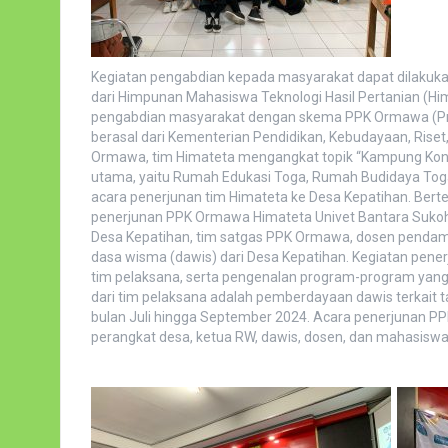
Kegiatan pengabdian kepada masyarakat dapat dilakukan
dari Himpunan Mahasiswa Teknologi Hasil Pertanian (Hi
pengabdian masyarakat dengan skema PPK Ormawa (Pr
berasal dari Kementerian Pendidikan, Kebudayaan, Riset
Ormawa, tim Himateta mengangkat topik “Kampung Konser
utama, yaitu Rumah Edukasi Toga, Rumah Budidaya Toga
acara penerjunan tim Himateta ke Desa Kepatihan. Berte
penerjunan PPK Ormawa Himateta Univet Bantara Sukohar
Desa Kepatihan, tim satgas PPK Ormawa, dosen pendampi
dasa wisma (dawis) dari Desa Kepatihan. Kegiatan pen
tim pelaksana, serta pengenalan program-program yang 
dari tim pelaksana adalah pemberdayaan dawis terkait 
bulan Juli hingga September 2024. Acara penerjunan PP
perangkat desa, ketua RW, dawis, dosen, dan mahasiswa