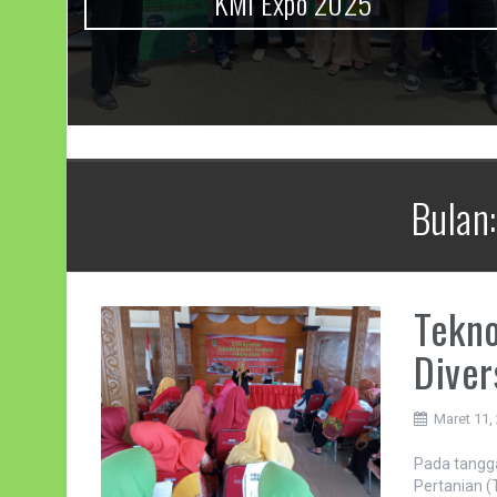
KMI Expo 2025
Bulan
Tekno
Diver
Maret 11,
Pada tangga
Pertanian 