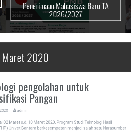
Penerimaan Mahasiswa Baru TA
2026/2027
:
Maret 2020
logi pengolahan untuk
sifikasi Pangan
 2020
admin
l 02 Maret s.d. 10 Maret 2020, Program Studi Teknologi Hasil
(THP) Univet Bantara berkesempatan menjadi salah satu Narasumber