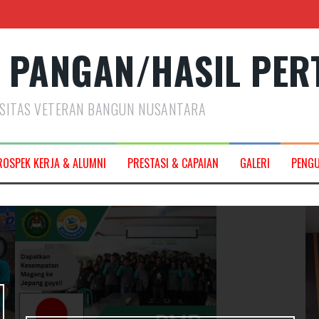
 PANGAN/HASIL PER
RSITAS VETERAN BANGUN NUSANTARA
2027
ROSPEK KERJA & ALUMNI
PRESTASI & CAPAIAN
GALERI
PENG