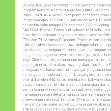
Sebagai lanjutan acara workshop hari pertama dalam r
Program Kompetisi Kampus Merdeka (PKKM), Program St
UNIVET BANTARA melanjutkan penyelenggaraan acara 
Pengembangan Diri Calon Lulusan Mahasiswa THP UNI
hari kedua, yaitu tanggal 16 September 2022 di Gedung H
BANTARA. Bapak Ir. Ponco Budi Wibowo, M.M. selaku n
acara ini melanjutkan penyampaian materi secara lebih 
“Tips dan Trik Melamar Pekerjaan”. Proses melamar pek
dilakukan oleh lulusan mahasiswa sebagai salah satu u
mendapatkan pekerjaan. Namun, melamar pekerjaan har
dengan tepat agar nantinya proses selanjutnya bisa lanc
kerja. Oleh karena itu, pemahaman tentang cara melama
penting dimiliki oleh mahasiswa yang akan lulus. Bap
pekerjaan, kita harus melamar lowongan yang sesuai kon
berpengalaman selama 2 tahun, kita yang belum berpeng
akan dilihat oleh HRD. Beliau menekankan bahwa kita har
passion yang kita miliki. Hal tersebut dikarenakan jika n
semua usaha kita secara totalitas saat bekerja sehing
memahami secara detail tentang perusahaan yang akan k
di perusahaan tersebut. Tampilan CV yang menarik juga
menyampaikan materi workshop, proses penyerahan sertifi
THP kepada Bapak Ir. Ponco Budi Wibowo, M.M. selaku n