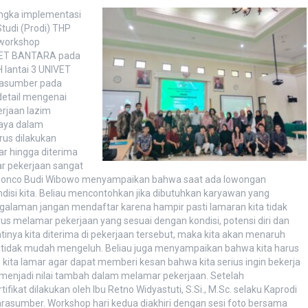
angka implementasi
udi (Prodi) THP
workshop
VET BANTARA pada
 lantai 3 UNIVET
arasumber pada
detail mengenai
erjaan lazim
paya dalam
us dilakukan
ar hingga diterima
r pekerjaan sangat
ak Ponco Budi Wibowo menyampaikan bahwa saat ada lowongan
disi kita. Beliau mencontohkan jika dibutuhkan karyawan yang
alaman jangan mendaftar karena hampir pasti lamaran kita tidak
us melamar pekerjaan yang sesuai dengan kondisi, potensi diri dan
antinya kita diterima di pekerjaan tersebut, maka kita akan menaruh
ga tidak mudah mengeluh. Beliau juga menyampaikan bahwa kita harus
ita lamar agar dapat memberi kesan bahwa kita serius ingin bekerja
 menjadi nilai tambah dalam melamar pekerjaan. Setelah
kat dilakukan oleh Ibu Retno Widyastuti, S.Si., M.Sc. selaku Kaprodi
arasumber. Workshop hari kedua diakhiri dengan sesi foto bersama